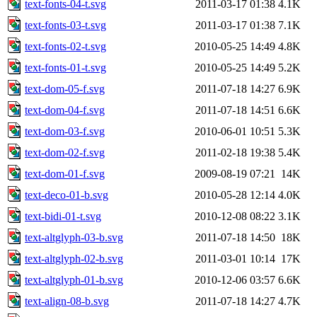
text-fonts-04-t.svg
2011-03-17 01:38
4.1K
text-fonts-03-t.svg
2011-03-17 01:38
7.1K
text-fonts-02-t.svg
2010-05-25 14:49
4.8K
text-fonts-01-t.svg
2010-05-25 14:49
5.2K
text-dom-05-f.svg
2011-07-18 14:27
6.9K
text-dom-04-f.svg
2011-07-18 14:51
6.6K
text-dom-03-f.svg
2010-06-01 10:51
5.3K
text-dom-02-f.svg
2011-02-18 19:38
5.4K
text-dom-01-f.svg
2009-08-19 07:21
14K
text-deco-01-b.svg
2010-05-28 12:14
4.0K
text-bidi-01-t.svg
2010-12-08 08:22
3.1K
text-altglyph-03-b.svg
2011-07-18 14:50
18K
text-altglyph-02-b.svg
2011-03-01 10:14
17K
text-altglyph-01-b.svg
2010-12-06 03:57
6.6K
text-align-08-b.svg
2011-07-18 14:27
4.7K