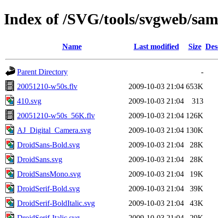
Index of /SVG/tools/svgweb/samp
Name
Last modified
Size
Des
Parent Directory
-
20051210-w50s.flv
2009-10-03 21:04
653K
410.svg
2009-10-03 21:04
313
20051210-w50s_56K.flv
2009-10-03 21:04
126K
AJ_Digital_Camera.svg
2009-10-03 21:04
130K
DroidSans-Bold.svg
2009-10-03 21:04
28K
DroidSans.svg
2009-10-03 21:04
28K
DroidSansMono.svg
2009-10-03 21:04
19K
DroidSerif-Bold.svg
2009-10-03 21:04
39K
DroidSerif-BoldItalic.svg
2009-10-03 21:04
43K
DroidSerif-Italic.svg
2009-10-03 21:04
29K