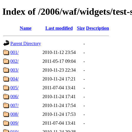
Index of /2006/waf/widgets/test-s
Name
Last modified
Size
Description
Parent Directory
-
001/
2010-11-12 23:54
-
002/
2011-05-17 09:04
-
003/
2010-11-23 22:34
-
004/
2010-11-24 17:21
-
005/
2011-07-04 13:41
-
006/
2010-11-24 17:41
-
007/
2010-11-24 17:54
-
008/
2010-11-24 17:53
-
009/
2011-07-04 13:41
-
010/
2010-11-24 20:38
-